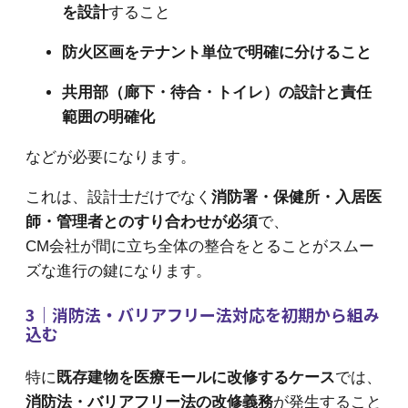
を設計
すること
防火区画をテナント単位で明確に分けること
共用部（廊下・待合・トイレ）の設計と責任
範囲の明確化
などが必要になります。
これは、設計士だけでなく
消防署・保健所・入居医
師・管理者とのすり合わせが必須
で、
CM会社が間に立ち全体の整合をとることがスムー
ズな進行の鍵になります。
3｜消防法・バリアフリー法対応を初期から組み
込む
特に
既存建物を医療モールに改修するケース
では、
消防法・バリアフリー法の改修義務
が発生すること