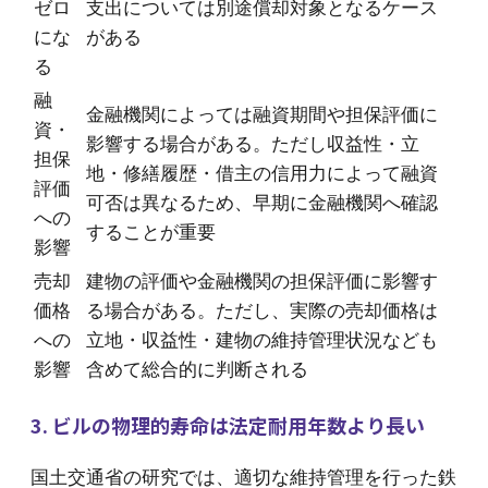
ゼロ
支出については別途償却対象となるケース
にな
がある
る
融
金融機関によっては融資期間や担保評価に
資・
影響する場合がある。ただし収益性・立
担保
地・修繕履歴・借主の信用力によって融資
評価
可否は異なるため、早期に金融機関へ確認
への
することが重要
影響
売却
建物の評価や金融機関の担保評価に影響す
価格
る場合がある。ただし、実際の売却価格は
への
立地・収益性・建物の維持管理状況なども
影響
含めて総合的に判断される
3. ビルの物理的寿命は法定耐用年数より長い
国土交通省の研究では、適切な維持管理を行った鉄