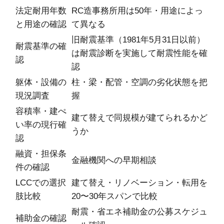
法定耐用年数
RC造事務所用は50年・用途によっ
と用途の確認
て異なる
旧耐震基準（1981年5月31日以前）
耐震基準の確
は耐震診断を実施して耐震性能を確
認
認
躯体・設備の
柱・梁・配管・空調の劣化状態を把
現況調査
握
容積率・建ぺ
建て替えで同規模が建てられるかど
い率の現行確
うか
認
融資・担保条
金融機関への早期相談
件の確認
LCCでの選択
建て替え・リノベーション・転用を
肢比較
20〜30年スパンで比較
耐震・省エネ補助金の公募スケジュ
補助金の確認