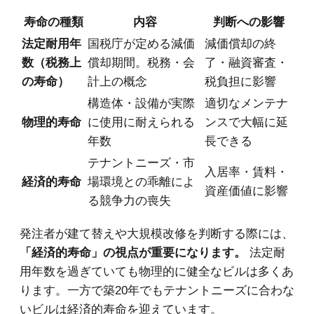
寿命の種類
内容
判断への影響
法定耐用年
国税庁が定める減価
減価償却の終
数（税務上
償却期間。税務・会
了・融資審査・
の寿命）
計上の概念
税負担に影響
構造体・設備が実際
適切なメンテナ
物理的寿命
に使用に耐えられる
ンスで大幅に延
年数
長できる
テナントニーズ・市
入居率・賃料・
経済的寿命
場環境との乖離によ
資産価値に影響
る競争力の喪失
発注者が建て替えや大規模改修を判断する際には、
「経済的寿命」の視点が重要になります。
法定耐
用年数を過ぎていても物理的に健全なビルは多くあ
ります。一方で築20年でもテナントニーズに合わな
いビルは経済的寿命を迎えています。