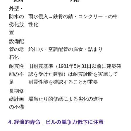
外壁・
防水の
雨水侵入→鉄骨の錆・コンクリートの中
劣化放
性化
置
設備配
管の老
給排水・空調配管の腐食・詰まり
朽化
耐震性
旧耐震基準（1981年5月31日以前に建築確
能の不
認を受けた建物）は耐震診断を実施して
足
耐震性能を確認することが重要
長期修
繕計画
場当たり的修繕による劣化の進行
の不備
4. 経済的寿命｜ビルの競争力低下に注意