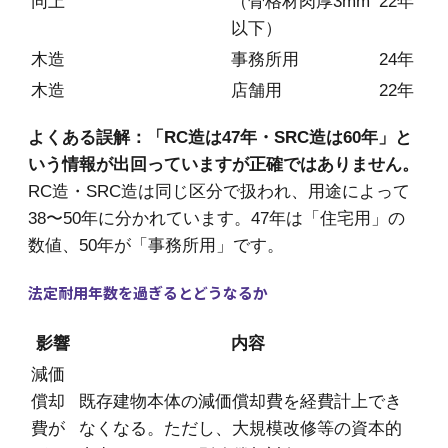
同上
（骨格材肉厚3mm
22年
以下）
木造
事務所用
24年
木造
店舗用
22年
よくある誤解：「RC造は47年・SRC造は60年」と
いう情報が出回っていますが正確ではありません。
RC造・SRC造は同じ区分で扱われ、用途によって
38〜50年に分かれています。47年は「住宅用」の
数値、50年が「事務所用」です。
法定耐用年数を過ぎるとどうなるか
影響
内容
減価
償却
既存建物本体の減価償却費を経費計上でき
費が
なくなる。ただし、大規模改修等の資本的