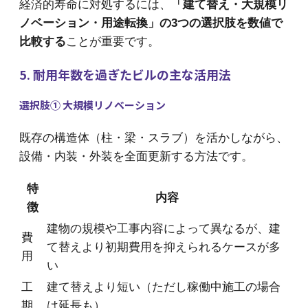
経済的寿命に対処するには、
「建て替え・大規模リ
ノベーション・用途転換」の3つの選択肢を数値で
比較する
ことが重要です。
5. 耐用年数を過ぎたビルの主な活用法
選択肢① 大規模リノベーション
既存の構造体（柱・梁・スラブ）を活かしながら、
設備・内装・外装を全面更新する方法です。
特
内容
徴
建物の規模や工事内容によって異なるが、建
費
て替えより初期費用を抑えられるケースが多
用
い
工
建て替えより短い（ただし稼働中施工の場合
期
は延長も）