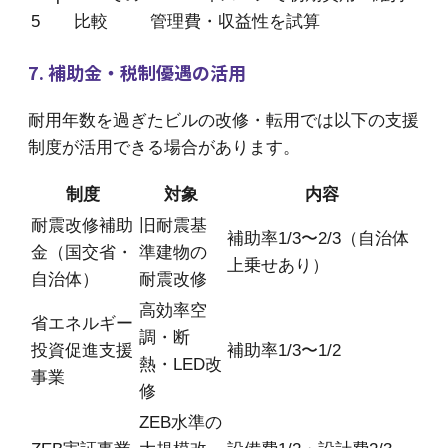
5
比較
管理費・収益性を試算
7. 補助金・税制優遇の活用
耐用年数を過ぎたビルの改修・転用では以下の支援
制度が活用できる場合があります。
制度
対象
内容
耐震改修補助
旧耐震基
補助率1/3〜2/3（自治体
金（国交省・
準建物の
上乗せあり）
自治体）
耐震改修
高効率空
省エネルギー
調・断
投資促進支援
補助率1/3〜1/2
熱・LED改
事業
修
ZEB水準の