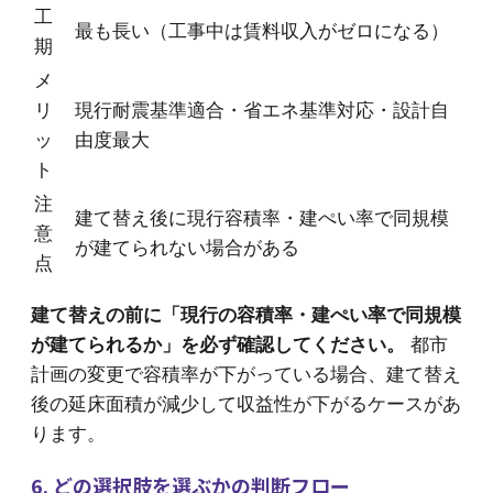
工
最も長い（工事中は賃料収入がゼロになる）
期
メ
リ
現行耐震基準適合・省エネ基準対応・設計自
ッ
由度最大
ト
注
建て替え後に現行容積率・建ぺい率で同規模
意
が建てられない場合がある
点
建て替えの前に「現行の容積率・建ぺい率で同規模
が建てられるか」を必ず確認してください。
都市
計画の変更で容積率が下がっている場合、建て替え
後の延床面積が減少して収益性が下がるケースがあ
ります。
6. どの選択肢を選ぶかの判断フロー