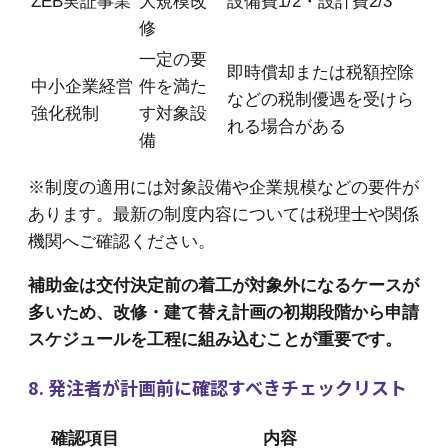
ZEB実証事業
大規模改
設備費1/2・設計費2/3
修
一定の要
即時償却または税額控除
中小企業経営
件を満た
などの税制優遇を受けら
強化税制
す対象設
れる場合がある
備
※制度の適用には対象設備や企業規模などの要件が
あります。最新の制度内容については税理士や関係
機関へご確認ください。
補助金は交付決定前の着工が対象外になるケースが
多いため、改修・建て替え計画の初期段階から申請
スケジュールを工程に組み込むことが重要です。
8. 発注者が計画前に確認すべきチェックリスト
確認項目
内容