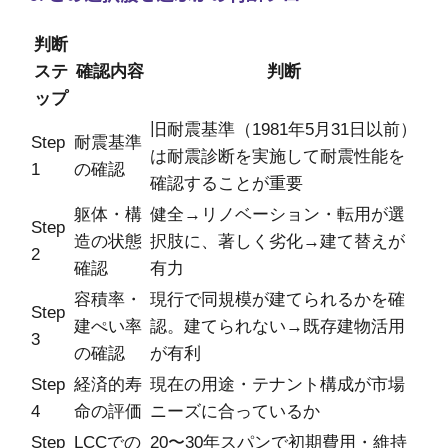
判断
ステ
確認内容
判断
ップ
旧耐震基準（1981年5月31日以前）
Step
耐震基準
は耐震診断を実施して耐震性能を
1
の確認
確認することが重要
躯体・構
健全→リノベーション・転用が選
Step
造の状態
択肢に、著しく劣化→建て替えが
2
確認
有力
容積率・
現行で同規模が建てられるかを確
Step
建ぺい率
認。建てられない→既存建物活用
3
の確認
が有利
Step
経済的寿
現在の用途・テナント構成が市場
4
命の評価
ニーズに合っているか
Step
LCCでの
20〜30年スパンで初期費用・維持