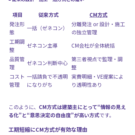
項目
従来方式
CM方式
発注形
分離発注 or 設計・施工
一括（ゼネコン）
態
の独立管理
工期調
ゼネコン主導
CM会社が全体統括
整
品質管
第三者視点で監理・調
ゼネコン判断中心
理
整
コスト
一括請負で不透明
実費明細・VE提案によ
管理
になりがち
り透明性あり
このように、
CM方式は建築主にとって“情報の見え
る化”と“意思決定の自由度”が高い方式
です。
工期短縮にCM方式が有効な理由