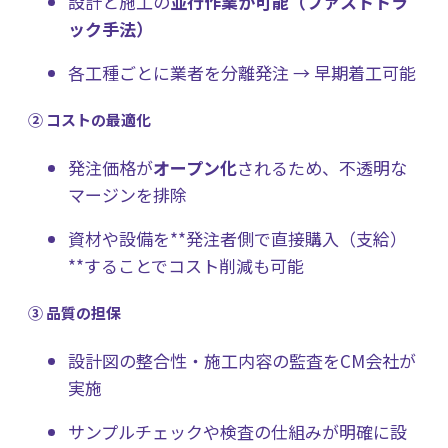
設計と施工の
並行作業が可能（ファストトラ
ック手法）
各工種ごとに業者を分離発注 → 早期着工可能
② コストの最適化
発注価格が
オープン化
されるため、不透明な
マージンを排除
資材や設備を**発注者側で直接購入（支給）
**することでコスト削減も可能
③ 品質の担保
設計図の整合性・施工内容の監査をCM会社が
実施
サンプルチェックや検査の仕組みが明確に設