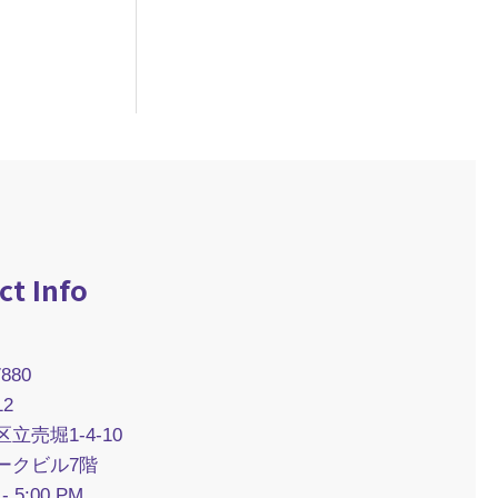
ct Info
7880
12
立売堀1-4-10
ークビル7階
 - 5:00 PM