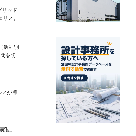
ブリッド
エリス
。
（活動別
空間を切
シィが導
実装
。