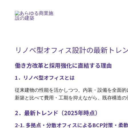
内
Post
容
navigation
を
ス
キ
ッ
リノベ型オフィス設計の最新トレ
プ
働き方改革と採用強化に直結する理由
1．リノベ型オフィスとは
従来建物の性能を活かしつつ、内装・設備を全面的
新築と比べて費用・工期を抑えながら、既存構造の
2．最新トレンド（2025年時点）
2‑1. 多拠点・分散オフィスによるBCP対策・柔