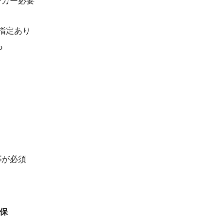
ーカー必要
指定あり
も
事
が必須
保