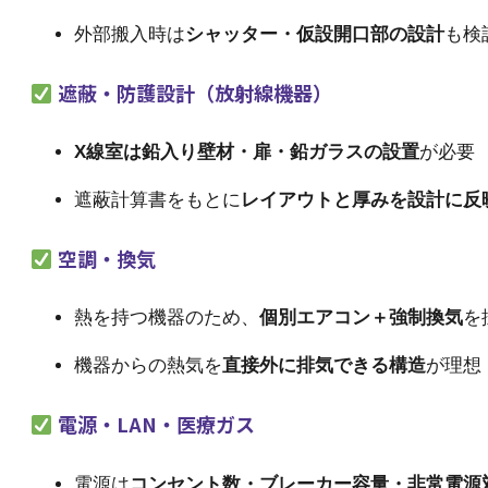
外部搬入時は
シャッター・仮設開口部の設計
も検
遮蔽・防護設計（放射線機器）
X線室は鉛入り壁材・扉・鉛ガラスの設置
が必要
遮蔽計算書をもとに
レイアウトと厚みを設計に反
空調・換気
熱を持つ機器のため、
個別エアコン＋強制換気
を
機器からの熱気を
直接外に排気できる構造
が理想
電源・LAN・医療ガス
電源は
コンセント数・ブレーカー容量・非常電源