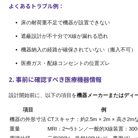
よくあるトラブル例：
床の耐荷重不足で機器が設置できない
遮蔽設計が不十分でX線が漏れる恐れ
機器納入の経路が確保されていない（搬入不可）
医療ガス・配線コンセントの位置ズレ
2. 事前に確認すべき医療機器情報
設計開始前に、以下の項目を
機器メーカーまたはディ
項目
例
機器の外形寸法
CTスキャナ：約2.5m × 2m × 高さ2m
重量
MRI：2〜5トン／一般的X線装置：300〜