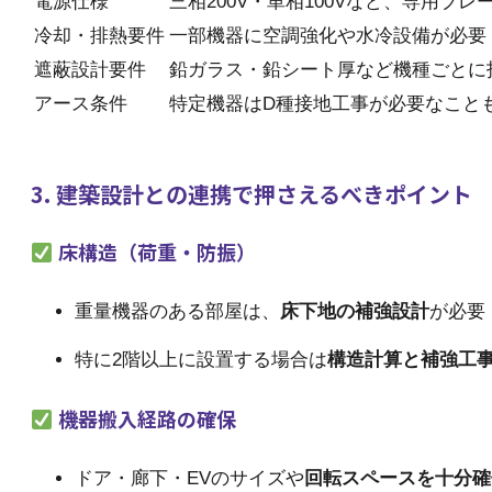
電源仕様
三相200V・単相100Vなど、専用ブレ
冷却・排熱要件
一部機器に空調強化や水冷設備が必要
遮蔽設計要件
鉛ガラス・鉛シート厚など機種ごとに
アース条件
特定機器はD種接地工事が必要なこと
3. 建築設計との連携で押さえるべきポイント
床構造（荷重・防振）
重量機器のある部屋は、
床下地の補強設計
が必要
特に2階以上に設置する場合は
構造計算と補強工
機器搬入経路の確保
ドア・廊下・EVのサイズや
回転スペースを十分確