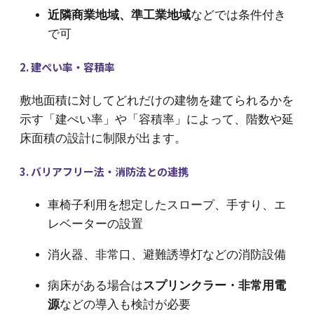
近隣商業地域、準工業地域
などでは条件付き
で可
2. 建ぺい率・容積率
敷地面積に対してどれだけの建物を建てられるかを
示す「建ぺい率」や「容積率」によって、階数や延
床面積の設計に制限が出ます。
3. バリアフリー法・消防法との連携
車椅子利用を想定したスロープ、手すり、エ
レベーターの設置
消火器、非常口、避難誘導灯などの消防設備
病床がある場合は
スプリンクラー・非常用電
源
などの導入も検討が必要