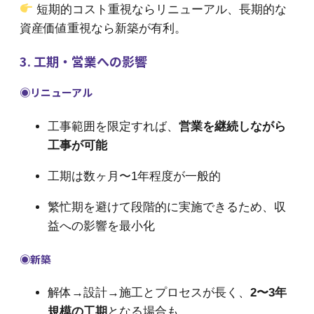
短期的コスト重視ならリニューアル、長期的な
資産価値重視なら新築が有利。
3. 工期・営業への影響
◉
リニューアル
工事範囲を限定すれば、
営業を継続しながら
工事が可能
工期は数ヶ月〜1年程度が一般的
繁忙期を避けて段階的に実施できるため、収
益への影響を最小化
◉
新築
解体→設計→施工とプロセスが長く、
2〜3年
規模の工期
となる場合も