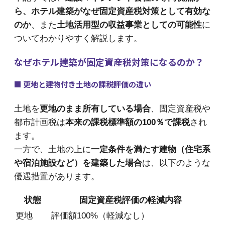
ら、ホテル建築がなぜ固定資産税対策として有効な
のか
、また
土地活用型の収益事業としての可能性
に
ついてわかりやすく解説します。
なぜホテル建築が固定資産税対策になるのか？
■ 更地と建物付き土地の課税評価の違い
土地を
更地のまま所有している場合
、固定資産税や
都市計画税は
本来の課税標準額の100％で課税
され
ます。
一方で、土地の上に
一定条件を満たす建物（住宅系
や宿泊施設など）を建築した場合
は、以下のような
優遇措置があります。
状態
固定資産税評価の軽減内容
更地
評価額100%（軽減なし）