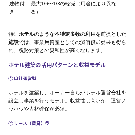
建物付
最大1/6〜1/3の軽減（用途により異な
き
る）
特に
ホテルのような不特定多数の利用を前提とした
施設
では、事業用資産としての減価償却効果も得ら
れ、税務対策との親和性が高くなります。
ホテル建築の活用パターンと収益モデル
① 自社運営型
ホテルを建築し、オーナー自らがホテル運営会社を
設立し事業を行うモデル。収益性は高いが、運営ノ
ウハウや人材確保が必須。
② リース（賃貸）型