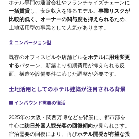
ホテル専門の運営会社やフランチャイズチェーンに
一括賃貸
し、安定収入を得るモデル。
事業リスクが
比較的低く、オーナーの関与度も抑えられる
ため、
土地活用型の事業として人気があります。
③ コンバージョン型
既存のオフィスビルや店舗ビルを
ホテルに用途変更
する
パターン。新築より初期費用が抑えられる反
面、構造や設備要件に応じた調整が必要です。
土地活用としてのホテル建築が注目される背景
■ インバウンド需要の復活
2025年の大阪・関西万博などを背景に、都市部を
中心に
訪日外国人観光客の回復傾向
が見られます。
宿泊需要の回復により、再び
ホテル開発が有望な投