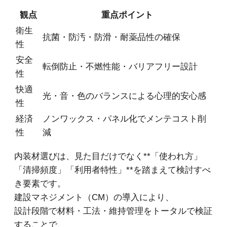
観点
重点ポイント
衛生
抗菌・防汚・防滑・耐薬品性の確保
性
安全
転倒防止・不燃性能・バリアフリー設計
性
快適
光・音・色のバランスによる心理的安心感
性
経済
ノンワックス・パネル化でメンテコスト削
性
減
内装材選びは、見た目だけでなく**「使われ方」
「清掃頻度」「利用者特性」**を踏まえて検討すべ
き要素です。
建設マネジメント（CM）の導入により、
設計段階で材料・工法・維持管理をトータルで検証
することで、