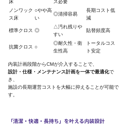
床
ス必要
ノンワック
○やや高
長期コスト低
◎清掃容易
ス床
い
減
△汚れ残りや
標準クロス
◎
貼替頻度高
すい
◎耐久性・衛
トータルコス
抗菌クロス
○
生性高
ト安定
内装計画段階からCMが介入することで、
設計・仕様・メンテナンス計画を一体で最適化
で
き、
施設の長期運営コストを大幅に抑えることが可能で
す。
「清潔・快適・長持ち」を叶える内装設計