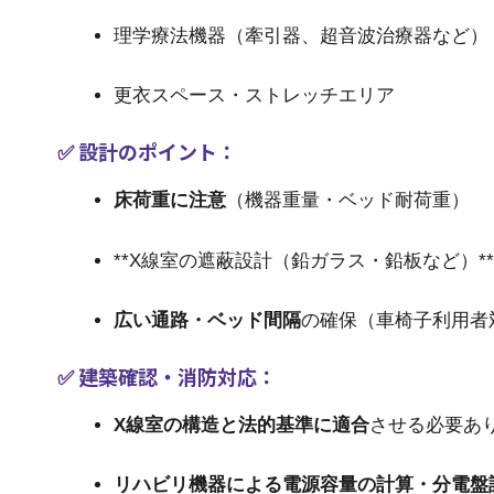
理学療法機器（牽引器、超音波治療器など）
更衣スペース・ストレッチエリア
✅ 設計のポイント：
床荷重に注意
（機器重量・ベッド耐荷重）
**X線室の遮蔽設計（鉛ガラス・鉛板など）*
広い通路・ベッド間隔
の確保（車椅子利用者
✅ 建築確認・消防対応：
X線室の構造と法的基準に適合
させる必要あ
リハビリ機器による電源容量の計算・分電盤