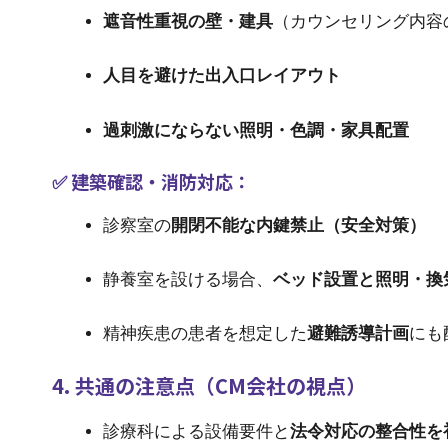
遮音性重視の壁・建具
（カウンセリング内容
人目を避けた出入口レイアウト
過刺激にならない照明・色調・家具配置
✅ 建築確認・消防対応：
診察室の
開閉不能な内鍵禁止（安全対策）
静養室を設ける場合、
ベッド設置と照明・換
精神疾患の患者を想定した
避難誘導計画
にも
4. 共通の注意点（CM会社の視点）
診療科による設備要件と
法令対応の整合性を