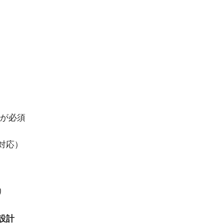
*が必須
対応）
り
設計