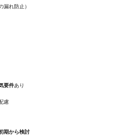
の漏れ防止）
気要件
あり
配慮
初期から検討