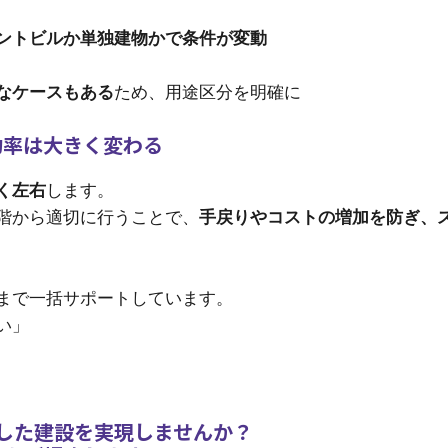
ントビルか単独建物かで条件が変動
なケースもある
ため、用途区分を明確に
功率は大きく変わる
く左右
します。
階から適切に行うことで、
手戻りやコストの増加を防ぎ、
まで一括サポートしています。
い」
した建設を実現しませんか？