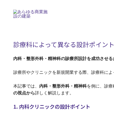
内
Post
容
navigation
を
ス
キ
ッ
診療科によって異なる設計ポイン
プ
内科・整形外科・精神科の診療所設計を成功させる
診療所やクリニックを新規開業する際、診療科によ
本記事では、
内科・整形外科・精神科
を例に、診療
の視点から
詳しく解説します。
1. 内科クリニックの設計ポイント