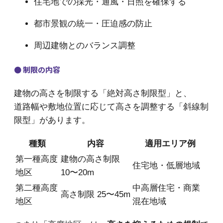
住宅地での採光・通風・日照を確保する
都市景観の統一・圧迫感の防止
周辺建物とのバランス調整
● 制限の内容
建物の高さを制限する「絶対高さ制限型」と、
道路幅や敷地位置に応じて高さを調整する「斜線制
限型」があります。
種類
内容
適用エリア例
第一種高度
建物の高さ制限
住宅地・低層地域
地区
10〜20m
第二種高度
中高層住宅・商業
高さ制限 25〜45m
地区
混在地域